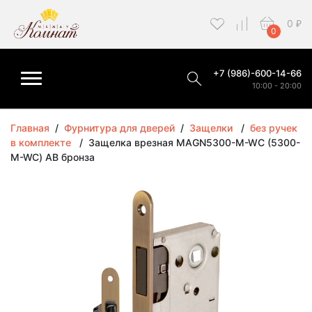
0
₽
0
+7 (986)-600-14-66
10:00 - 20:00
Главная
/
Фурнитура для дверей
/
Защелки
/
без ручек
в комплекте
/
Защелка врезная MAGN5300-M-WС (5300-
M-WC) AB бронза