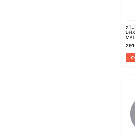
УПО
DFI
МАТ
29
К