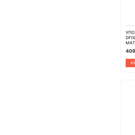
УПО
DFI
МАТ
40
К