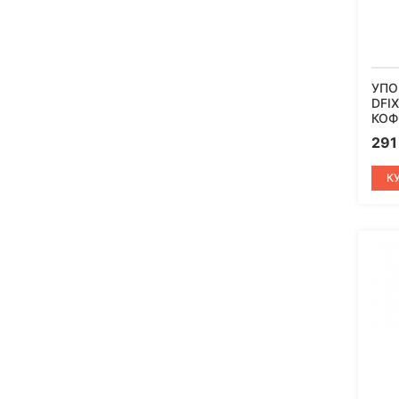
УПО
DFI
КОФ
29
К