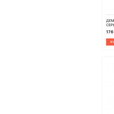
ДЕМ
СЕР
17
К