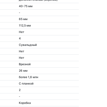
40-75 мм
-
65 мм
112,5 мм
Нет
4
Сувальдный
Нет
Нет
Врезной
26 мм
более 1,6 млн
С планкой
2
-
Коробка