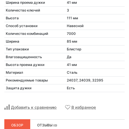
Ширина проема дужки
41 мм
Количество ключей
3
Высота
111 мм
Способ установки
Навесной
Количество комбинаций
7000
Ширина
85 мм
Тип упаковки
Блистер
Влагозащищенность
Да
Высота проема дужки
41 мм
Материал
Сталь
Рекомендуемые товары
24037, 24039, 32395
Защита дужки
Есть
Добавить к сравнению
В избранное
ОБЗОР
ОТЗЫВЫ
(0)