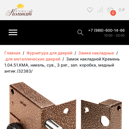
0
₽
0
+7 (986)-600-14-66
10:00 - 20:00
Главная
/
Фурнитура для дверей
/
Замки накладные
/
для металлических дверей
/
Замок накладной Кремень
1.04.51.КМА, никель, сув., 3 риг., зап. коробка, медный
антик /32383/