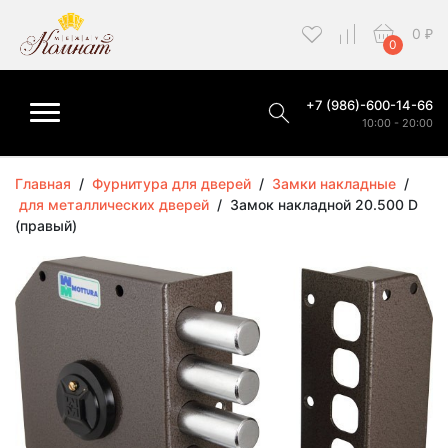
0
₽
0
+7 (986)-600-14-66
10:00 - 20:00
Главная
/
Фурнитура для дверей
/
Замки накладные
/
для металлических дверей
/
Замок накладной 20.500 D
(правый)