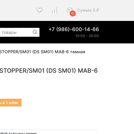
Сумма
0
₽
0
+7 (986)-600-14-66
10:00 - 20:00
 STOPPER/SM01 (DS SM01) MAB-6 темная
TOPPER/SM01 (DS SM01) MAB-6
 в 1 клик
юбой толщины двери