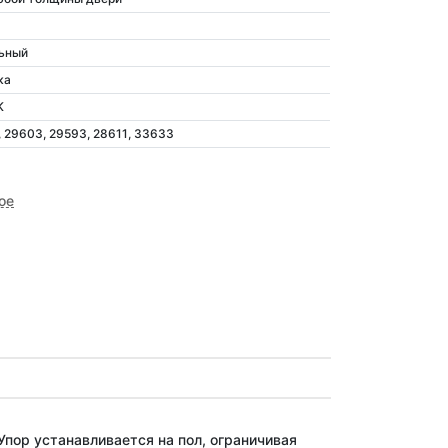
ьный
ка
K
 29603, 29593, 28611, 33633
ое
пор устанавливается на пол, ограничивая