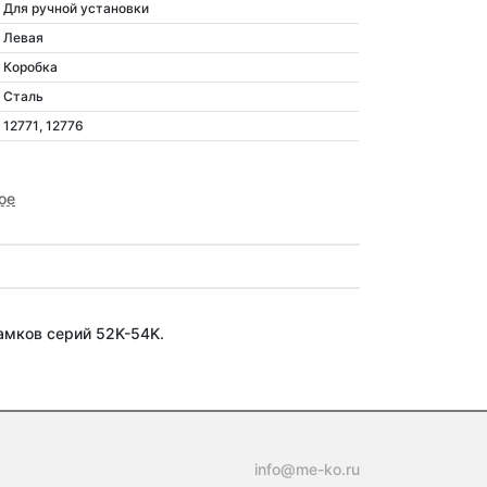
Для ручной установки
Левая
Коробка
Сталь
12771, 12776
ое
амков серий 52K-54K.
info@me-ko.ru