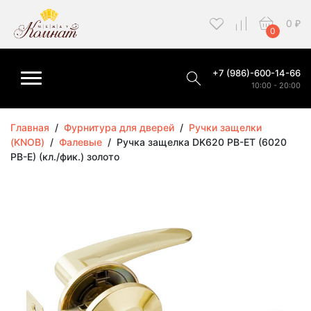
0
₽
0
+7 (986)-600-14-66
10:00 - 20:00
Главная
/
Фурнитура для дверей
/
Ручки защелки
(KNOB)
/
Фалевые
/
Ручка защелка DK620 PB-ET (6020
PB-E) (кл./фик.) золото