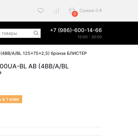
Сумма
0
₽
0
+7 (986)-600-14-66
10:00 - 20:00
 (4BB/A/BL 125x75x2,5) бронза БЛИСТЕР
0UA-BL AB (4BB/A/BL
Р
 в 1 клик