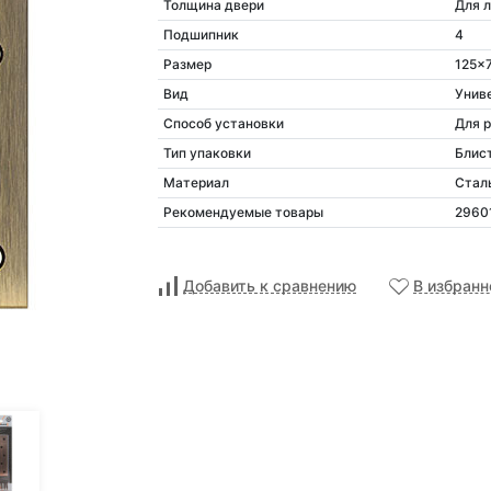
Толщина двери
Для 
Подшипник
4
Размер
125x
Вид
Унив
Способ установки
Для 
Тип упаковки
Блис
Материал
Стал
Рекомендуемые товары
29601
Добавить к сравнению
В избранн