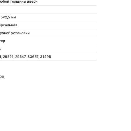
любой толщины двери
75x2,5 мм
ерсальная
ручной установки
тер
ь
, 29591, 29547, 33657, 31495
ое