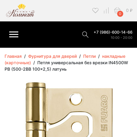
0
₽
0
+7 (986)-600-14-66
10:00 - 20:00
Главная
/
Фурнитура для дверей
/
Петли
/
накладные
(карточные)
/
Петля универсальная без врезки IN4500W
PB (500-2BB 100x2,5) латунь