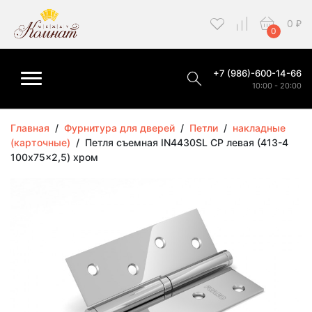
0
₽
0
+7 (986)-600-14-66
10:00 - 20:00
Главная
/
Фурнитура для дверей
/
Петли
/
накладные
(карточные)
/
Петля съемная IN4430SL CP левая (413-4
100x75x2,5) хром