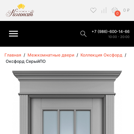
0
₽
0
+7 (986)-600-14-66
10:00 - 20:00
Главная
/
Межкомнатные двери
/
Коллекция Оксфорд
/
Оксфорд СерыйПО