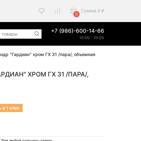
Сумма
0
₽
0
+7 (986)-600-14-66
10:00 - 20:00
ндр "Гардиан" хром ГХ 31 /пара/, объемная
ДИАН" ХРОМ ГХ 31 /ПАРА/,
 в 1 клик
Для любой толщины двери