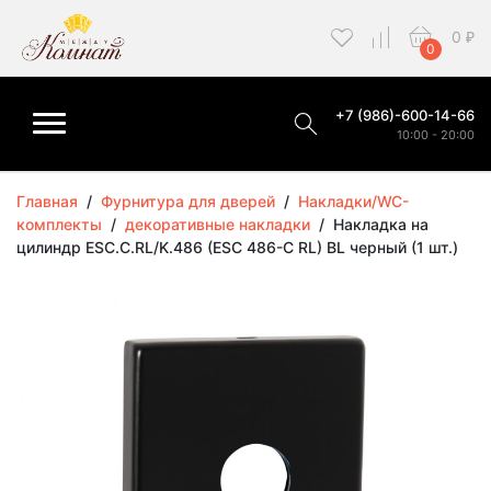
0
₽
0
+7 (986)-600-14-66
10:00 - 20:00
Главная
/
Фурнитура для дверей
/
Накладки/WC-
комплекты
/
декоративные накладки
/
Накладка на
цилиндр ESC.C.RL/K.486 (ESC 486-C RL) BL черный (1 шт.)