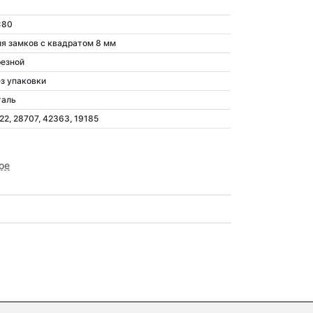
а
x80
я замков с квадратом 8 мм
езной
з упаковки
таль
22, 28707, 42363, 19185
ое