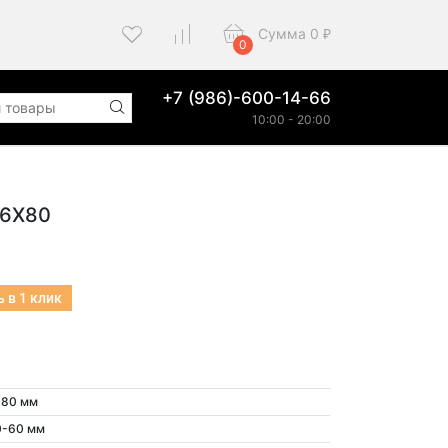
Сумма
0
₽
0
+7 (986)-600-14-66
10:00 - 20:00
 6Х80
 в 1 клик
х80 мм
0-60 мм