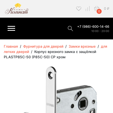
0
₽
0
+7 (986)-600-14-66
10:00 - 20:00
Главная
/
Фурнитура для дверей
/
Замки врезные
/
для
легких дверей
/
Корпус врезного замка c защёлкой
PLASTP85C-50 (P85C-50) CP хром