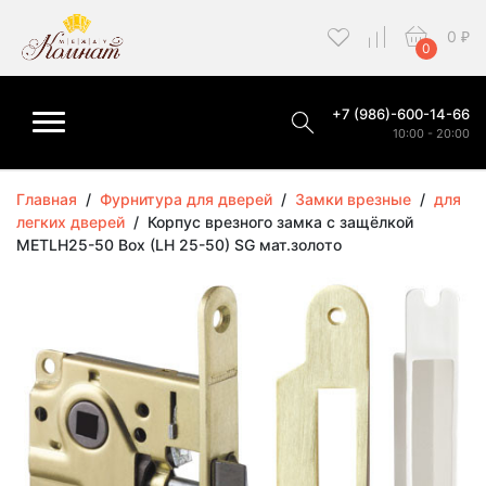
0
₽
0
+7 (986)-600-14-66
10:00 - 20:00
Главная
/
Фурнитура для дверей
/
Замки врезные
/
для
легких дверей
/
Корпус врезного замка c защёлкой
METLH25-50 Box (LH 25-50) SG мат.золото