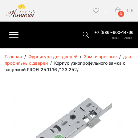
0
₽
0
+7 (986)-600-14-66
10:00 - 20:00
Главная
/
Фурнитура для дверей
/
Замки врезные
/
для
профильных дверей
/
Корпус узкопрофильного замка с
защёлкой PROFI 25.11.16 /123:252/