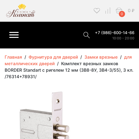
0
₽
0
+7 (986)-600-14-66
10:00 - 20:00
Главная
/
Фурнитура для дверей
/
Замки врезные
/
для
металлических дверей
/
Комплект врезных замков
BORDER Standart с ригелем 12 мм (ЗВ8-8У, ЗВ4-3/55), 3 кл.
/76314+78931/