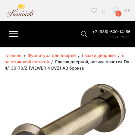
0
₽
0
+7 (986)-600-14-66
10:00 - 20:00
Главная
/
Фурнитура для дверей
/
Глазки дверные
/
с
пластиковой оптикой
/
Глазок дверной, оптика пластик DV
4/130-70/Z (VIEWER 4 DVZ) AB бронза