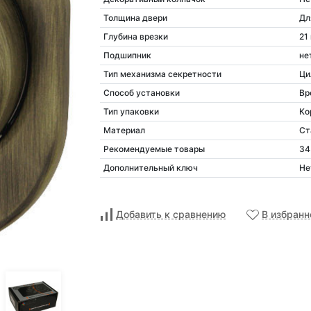
Толщина двери
Дл
Глубина врезки
21
Подшипник
не
Тип механизма секретности
Ци
Способ установки
Вр
Тип упаковки
Ко
Материал
Ст
Рекомендуемые товары
34
Дополнительный ключ
Не
Добавить к сравнению
В избранн