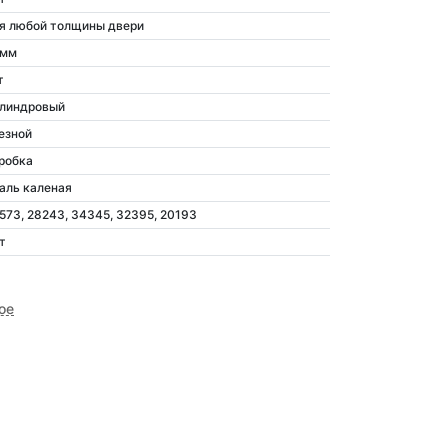
я любой толщины двери
 мм
т
линдровый
езной
робка
аль каленая
573, 28243, 34345, 32395, 20193
т
ое