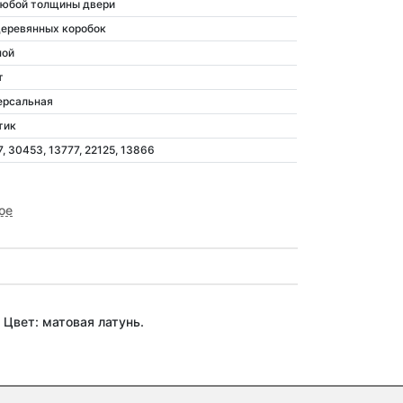
любой толщины двери
деревянных коробок
ной
т
ерсальная
тик
, 30453, 13777, 22125, 13866
ое
 Цвет: матовая латунь.